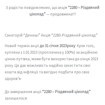
З радістю повідомляємо, що акція
“2280 – Різдвяний
цінопад”
— продовжена!!!
Санаторій “Дениші” Акція “2280-Різдвяний цінопад”
Новий термін акції
до 31 січня 2023року
. Крім того,
куплена з 1.01.2023 (проплачена у 100%) за акційною
ціною путівка, може бути використана до кінця 2023
року. Це дає можливість надійно захистити свої
кошти від інфляції та вигідно подбати про своє
здоров’я.
До завершення акції
“2280 – Різдвяний цінопад”
залишилося: