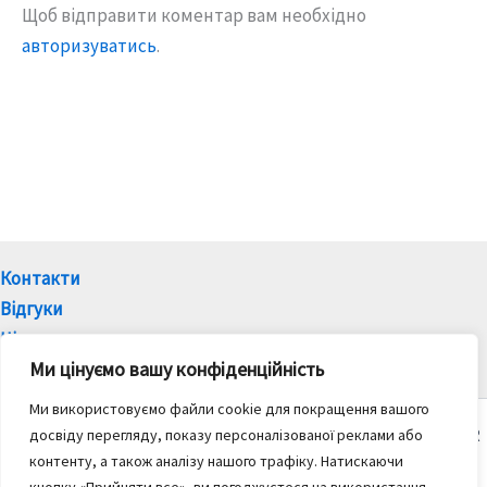
Щоб відправити коментар вам необхідно
авторизуватись
.
Контакти
Відгуки
Ціни
Ми цінуємо вашу конфіденційність
Ми використовуємо файли cookie для покращення вашого
Copyright © 2021-2026 Санаторій "Дениші " | За підтримки SR
досвіду перегляду, показу персоналізованої реклами або
контенту, а також аналізу нашого трафіку.
Натискаючи
Санаторій "Дениші" офіційний сайт представляє