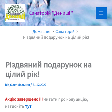
Перейти
до
Санаторій "Дениші "
вмісту
Домашня
Санаторій
Різдвяний подарунок на цілий рік!
Різдвяний подарунок на
цілий рік!
Від
Олег Мельник
/
31.12.2022
Акцію завершено !!!
Читати про нову акцію,
натисніть
тут