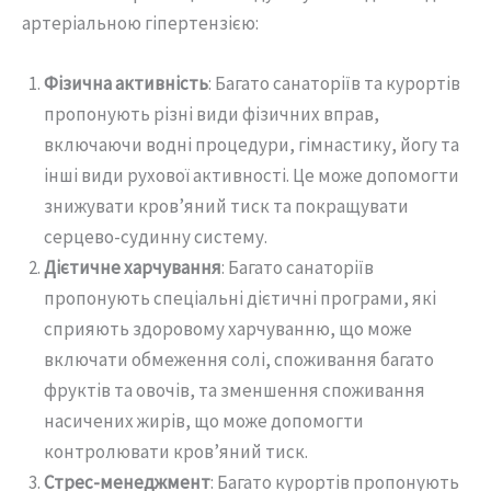
артеріальною гіпертензією:
Фізична активність
: Багато санаторіїв та курортів
пропонують різні види фізичних вправ,
включаючи водні процедури, гімнастику, йогу та
інші види рухової активності. Це може допомогти
знижувати кров’яний тиск та покращувати
серцево-судинну систему.
Дієтичне харчування
: Багато санаторіїв
пропонують спеціальні дієтичні програми, які
сприяють здоровому харчуванню, що може
включати обмеження солі, споживання багато
фруктів та овочів, та зменшення споживання
насичених жирів, що може допомогти
контролювати кров’яний тиск.
Стрес-менеджмент
: Багато курортів пропонують