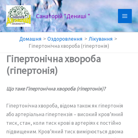
Перейти
до
Санаторій "Дениші "
вмісту
Домашня
Оздоровлення
Лікування
Гіпертонічна хвороба (гіпертонія)
Гіпертонічна хвороба
(гіпертонія)
Що таке Гіпертонічна хвороба (гіпертонія)?
Гіпертонічна хвороба, відома також як гіпертонія
або артеріальна гіпертензія – високий кров’яний
тиск, стан, коли тиск крові в артеріях є постійно
підвищеним. Кров’яний тиск вимірюється двома