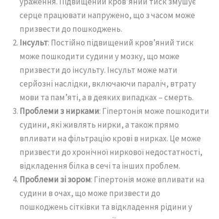
ураження. Підвищений кров’яний тиск змушує
серце працювати напружено, що з часом може
призвести до пошкоджень.
Інсульт
: Постійно підвищений кров’яний тиск
може пошкодити судини у мозку, що може
призвести до інсульту. Інсульт може мати
серйозні наслідки, включаючи параліч, втрату
мови та пам’яті, а в деяких випадках – смерть.
Проблеми з нирками
: Гіпертонія може пошкодити
судини, які живлять нирки, а також прямо
впливати на фільтрацію крові в нирках. Це може
призвести до хронічної ниркової недостатності,
відкладення білка в сечі та інших проблем.
Проблеми зі зором
: Гіпертонія може впливати на
судини в очах, що може призвести до
пошкоджень сітківки та відкладення рідини у