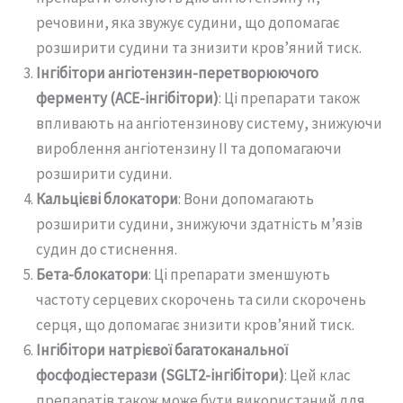
речовини, яка звужує судини, що допомагає
розширити судини та знизити кров’яний тиск.
Інгібітори ангіотензин-перетворюючого
ферменту (ACE-інгібітори)
: Ці препарати також
впливають на ангіотензинову систему, знижуючи
вироблення ангіотензину II та допомагаючи
розширити судини.
Кальцієві блокатори
: Вони допомагають
розширити судини, знижуючи здатність м’язів
судин до стиснення.
Бета-блокатори
: Ці препарати зменшують
частоту серцевих скорочень та сили скорочень
серця, що допомагає знизити кров’яний тиск.
Інгібітори натрієвої багатоканальної
фосфодіестерази (SGLT2-інгібітори)
: Цей клас
препаратів також може бути використаний для