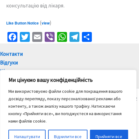
консультацію від лікаря.
(
)
Like Button Notice
view
Fa
T
E
Vi
W
Te
П
ce
wi
m
b
h
le
о
b
tt
ai
er
at
gr
ді
Контакти
Відгуки
o
er
l
sA
a
л
Ціни
o
p
m
и
Ми цінуємо вашу конфіденційність
k
p
т
Ми використовуємо файли cookie для покращення вашого
и
Copyright © 2021-2026 Санаторій "Дениші " | За підтримки SR
досвіду перегляду, показу персоналізованої реклами або
ся
контенту, а також аналізу нашого трафіку.
Натискаючи
Санаторій "Дениші" офіційний сайт представляє
кнопку «Прийняти все», ви погоджуєтеся на використання
Комунальне підприємство Житомирський обласний
нами файлів cookie.
лікувально-санаторний центр реабілітації здоровя
"Дениші"
Налаштувати
Відхилити все
Прийняти все