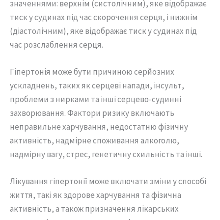
значеннями: верхнім (систолічним), яке відображає
тиск у судинах під час скорочення серця, і нижнім
(діастолічним), яке відображає тиск у судинах під
час розслаблення серця.
Гіпертонія може бути причиною серйозних
ускладнень, таких як серцеві напади, інсульт,
проблеми з нирками та інші серцево-судинні
захворювання. Фактори ризику включають
неправильне харчування, недостатню фізичну
активність, надмірне споживання алкоголю,
надмірну вагу, стрес, генетичну схильність та інші.
Лікування гіпертонії може включати зміни у способі
життя, такі як здорове харчування та фізична
активність, а також призначення лікарських