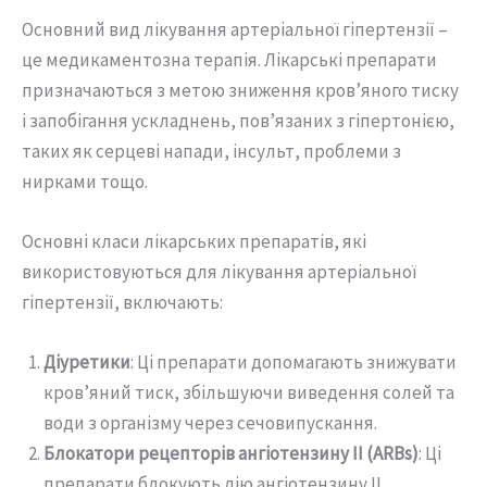
Основний вид лікування артеріальної гіпертензії –
це медикаментозна терапія. Лікарські препарати
призначаються з метою зниження кров’яного тиску
і запобігання ускладнень, пов’язаних з гіпертонією,
таких як серцеві напади, інсульт, проблеми з
нирками тощо.
Основні класи лікарських препаратів, які
використовуються для лікування артеріальної
гіпертензії, включають:
Діуретики
: Ці препарати допомагають знижувати
кров’яний тиск, збільшуючи виведення солей та
води з організму через сечовипускання.
Блокатори рецепторів ангіотензину II (ARBs)
: Ці
препарати блокують дію ангіотензину II,